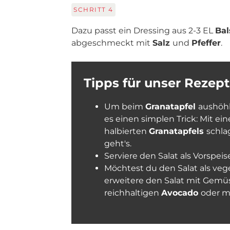
SCHRITT
4
Dazu passt ein Dressing aus 2-3 EL
Bal
abgeschmeckt mit
Salz
und
Pfeffer
.
Tipps für unser Rezept
Um beim
Granatapfel
aushöhl
es einen simplen Trick: Mit ei
halbierten
Granatapfels
schla
geht's.
Serviere den Salat als Vorspeis
Möchtest du den Salat als veg
erweitere den Salat mit Gemü
reichhaltigen
Avocado
oder m