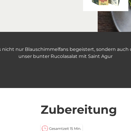
s nicht nur Blauschimmelfans begeistert, sondern auch
unser bunter Rucolasalat mit Saint Agur
Zubereitung
Gesamtzeit 15 Min.