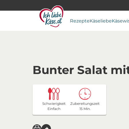
Rezepte
Käseliebe
Käsewi
Bunter Salat mi
Schwierigkeit
Zubereitungszeit
Einfach
15 Min.