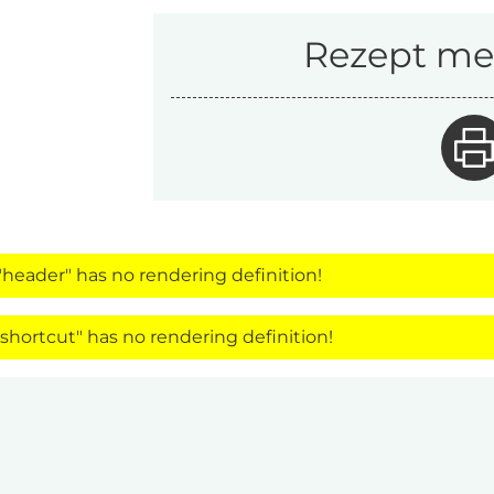
Rezept mer
header" has no rendering definition!
hortcut" has no rendering definition!