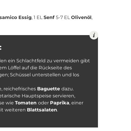
samico Essig
, 1 EL
Senf
5-7 EL
Olivenöl
,
:
en ein Schlachtfeld zu vermeiden gibt
nem Löffel auf die Rückseite des
gen; Schüssel unterstellen und los
e, reichefrisches
Baguette
dazu.
etarische Hauptspeise servieren,
se wie
Tomaten
oder
Paprika
, einer
it weiteren
Blattsalaten
.