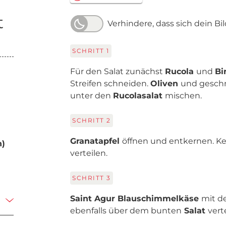
t
Verhindere, dass sich dein Bi
SCHRITT
1
Für den Salat zunächst
Rucola
und
Bi
Streifen schneiden.
Oliven
und gesch
unter den
Rucolasalat
mischen.
SCHRITT
2
Granatapfel
öffnen und entkernen. K
n)
verteilen.
SCHRITT
3
Saint Agur Blauschimmelkäse
mit d
ebenfalls über dem bunten
Salat
vert