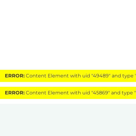
ERROR:
Content Element with uid "49489" and type "
ERROR:
Content Element with uid "45869" and type "s