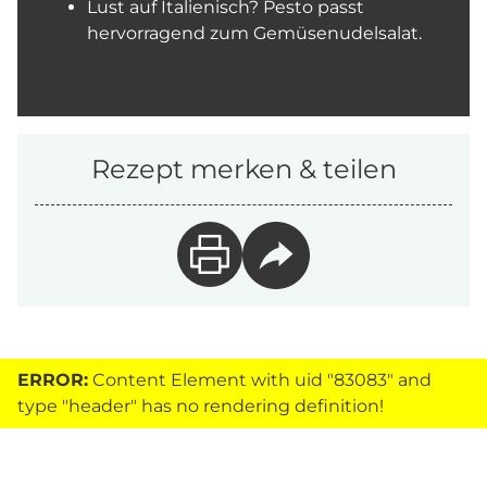
Lust auf Italienisch? Pesto passt
hervorragend zum Gemüsenudelsalat.
Rezept merken & teilen
ERROR:
Content Element with uid "83083" and
type "header" has no rendering definition!