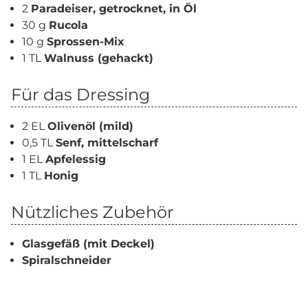
2
Paradeiser, getrocknet, in Öl
30 g
Rucola
10 g
Sprossen-Mix
1 TL
Walnuss (gehackt)
Für das Dressing
2 EL
Olivenöl (mild)
0,5 TL
Senf, mittelscharf
1 EL
Apfelessig
1 TL
Honig
Nützliches Zubehör
Glasgefäß (mit Deckel)
Spiralschneider