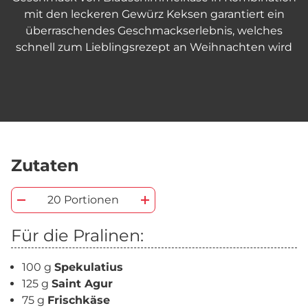
mit den leckeren Gewürz Keksen garantiert ein
überraschendes Geschmackserlebnis, welches
schnell zum Lieblingsrezept an Weihnachten wird
Zutaten
20 Portionen
Für die Pralinen:
100 g
Spekulatius
125 g
Saint Agur
75 g
Frischkäse