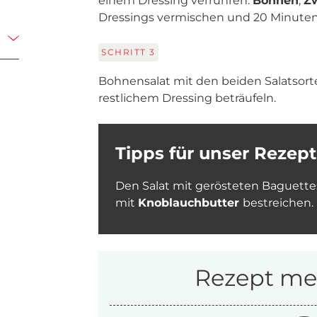
einem Dressing verrühren.
Bohnen
,
Z
Dressings vermischen und 20 Minuten
SCHRITT
3
Bohnensalat mit den beiden Salatsor
restlichem Dressing beträufeln.
Tipps für unser Rezept
Den Salat mit gerösteten Baguett
mit
Knoblauchbutter
bestreichen.
Rezept mer