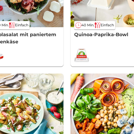
 Min.
Einfach
40 Min.
Einfach
lasalat mit paniertem
Quinoa-Paprika-Bowl
genkäse