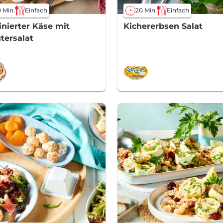
 Min.
Einfach
20 Min.
Einfach
inierter Käse mit
Kichererbsen Salat
tersalat