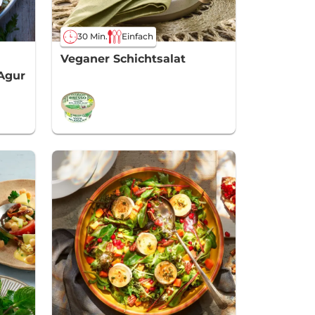
30 Min.
Einfach
Veganer Schichtsalat
 Agur