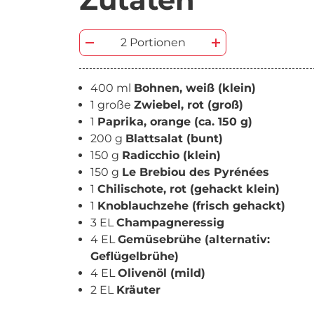
2 Portionen
400 ml
Bohnen, weiß (klein)
1 große
Zwiebel, rot (groß)
1
Paprika, orange (ca. 150 g)
200 g
Blattsalat (bunt)
150 g
Radicchio (klein)
150 g
Le Brebiou des Pyrénées
1
Chilischote, rot (gehackt klein)
1
Knoblauchzehe (frisch gehackt)
3 EL
Champagneressig
4 EL
Gemüsebrühe (alternativ:
Geflügelbrühe)
4 EL
Olivenöl (mild)
2 EL
Kräuter