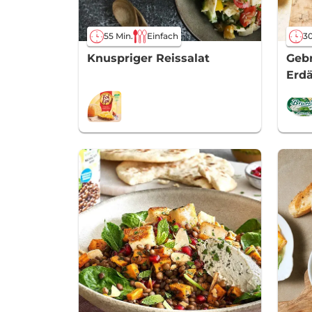
55 Min.
Einfach
30
Knuspriger Reissalat
Gebr
Erdä