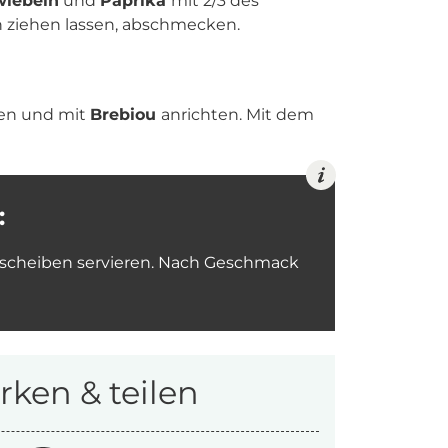
wiebeln
und
Paprika
mit 2/3 des
 ziehen lassen, abschmecken.
ten und mit
Brebiou
anrichten. Mit dem
:
escheiben servieren. Nach Geschmack
ken & teilen