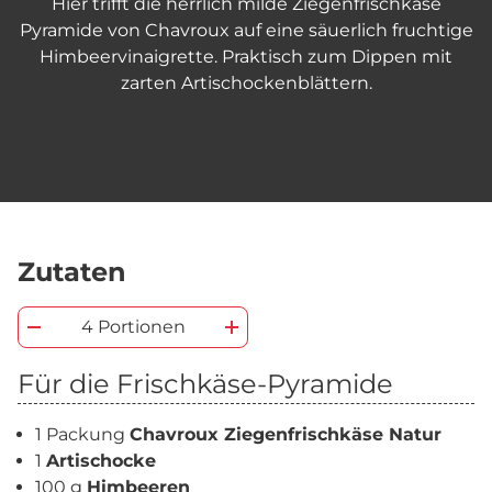
Hier trifft die herrlich milde Ziegenfrischkäse
Pyramide von Chavroux auf eine säuerlich fruchtige
Himbeervinaigrette. Praktisch zum Dippen mit
zarten Artischockenblättern.
Zutaten
4 Portionen
Für die Frischkäse-Pyramide
1 Packung
Chavroux Ziegenfrischkäse Natur
1
Artischocke
100 g
Himbeeren