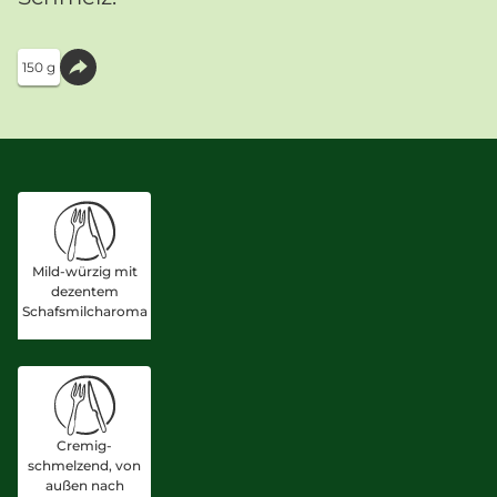
150 g
Mild-würzig mit
dezentem
Schafsmilcharoma
Cremig-
schmelzend, von
außen nach