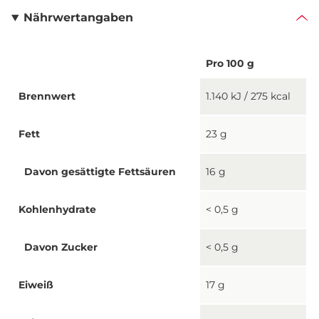
Nährwertangaben
Pro 100 g
Brennwert
1.140 kJ / 275 kcal
Fett
23 g
Davon gesättigte Fettsäuren
16 g
Kohlenhydrate
< 0,5 g
Davon Zucker
< 0,5 g
Eiweiß
17 g