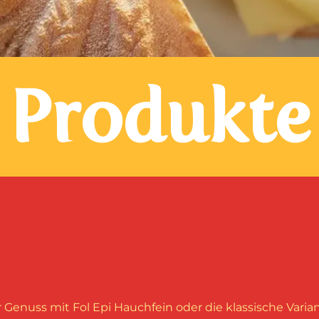
Produkte
 Genuss mit Fol Epi Hauchfein oder die klassische Varian