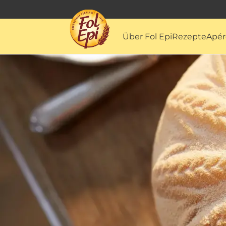
Über Fol Epi
Rezepte
Apér