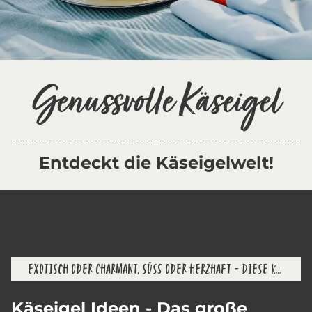
Genussvolle Käseigel
Entdeckt die Käseigelwelt!
EXOTISCH ODER CHARMANT, SÜSS ODER HERZHAFT – DIESE KLEINEN RACKER KÖNNEN ALLES!
Käseigel Ideen - Das große