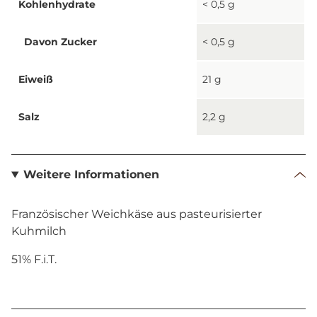
Kohlenhydrate
< 0,5 g
Davon Zucker
< 0,5 g
Eiweiß
21 g
Salz
2,2 g
Weitere Informationen
Französischer Weichkäse aus pasteurisierter
Kuhmilch
51% F.i.T.