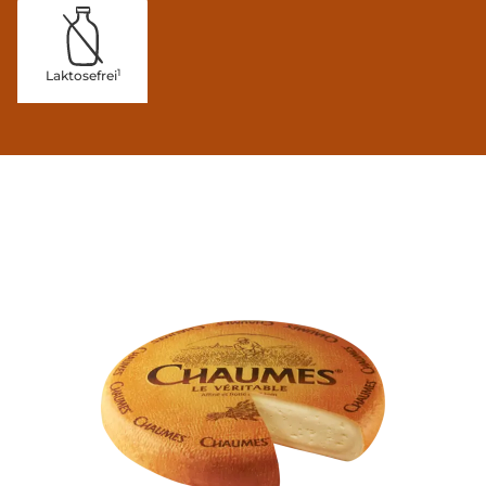
1
Laktosefrei