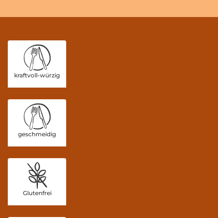
kraftvoll-würzig
geschmeidig
Glutenfrei