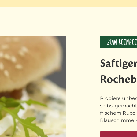
ZUM REINBE
Saftige
Rocheb
Probiere unbed
selbstgemachte
frischem Ruco
Blauschimmelk