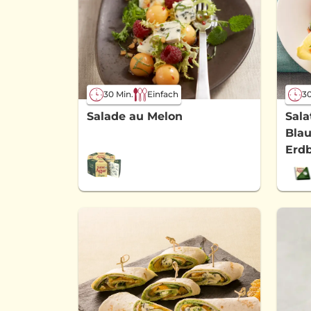
30 Min.
Einfach
30
Salade au Melon
Sala
Bla
Erd