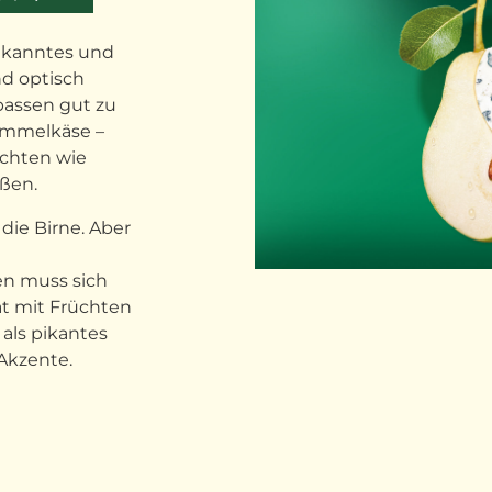
ekanntes und
nd optisch
passen gut zu
himmelkäse –
üchten wie
eßen.
 die Birne. Aber
en muss sich
at mit Früchten
als pikantes
Akzente.