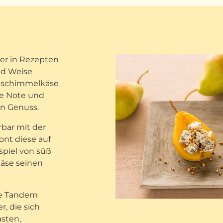
er in Rezepten
und Weise
auschimmelkäse
ge Note und
en Genuss.
bar mit der
ont diese auf
piel von süß
käse seinen
he Tandem
, die sich
sten,