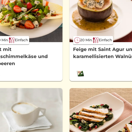
 Min.
Einfach
20 Min.
Einfach
t mit
Feige mit Saint Agur u
uschimmelkäse und
karamellisierten Walnü
beeren