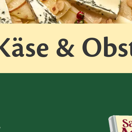
Käse & Obs
e