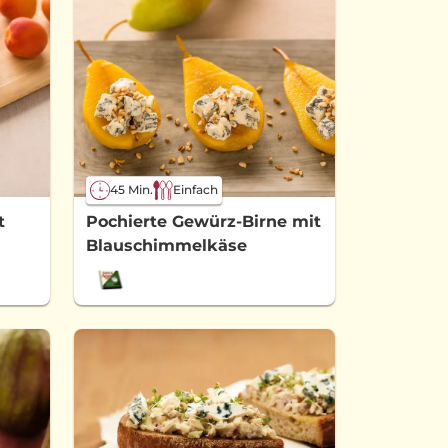
45 Min.
Einfach
Pochierte Gewürz-Birne mit
t
Blauschimmelkäse