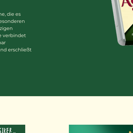
e, die es
besonderen
zigen
e verbindet
bar
nd erschließt
KÄSE & FRÜCHTE – DER BELIEBTE KLASSIKER HAT VIELE GESICHTER