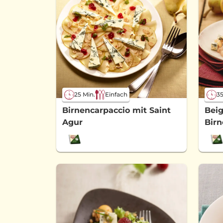
25 Min.
Einfach
35
Birnencarpaccio mit Saint
Beig
Agur
Bir