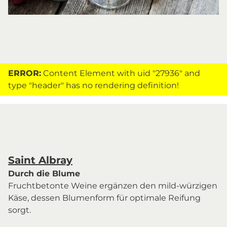
ERROR:
Content Element with uid "27936" and
type "header" has no rendering definition!
Saint Albray
Durch die Blume
Fruchtbetonte Weine ergänzen den mild-würzigen
Käse, dessen Blumenform für optimale Reifung
sorgt.