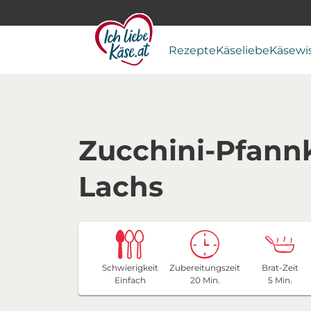
Rezepte
Käseliebe
Käsewi
Zucchini-Pfann
Lachs
Schwierigkeit
Zubereitungszeit
Brat-Zeit
Einfach
20 Min.
5 Min.