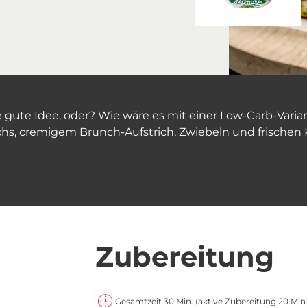
ute Idee, oder? Wie wäre es mit einer Low-Carb-Variant
s, cremigem Brunch-Aufstrich, Zwiebeln und frischen Kr
Zubereitung
Gesamtzeit 30 Min.
(aktive Zubereitung 20 Min.