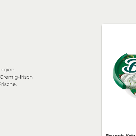
Region
Cremig-frisch
Frische.
Brunch Kräu