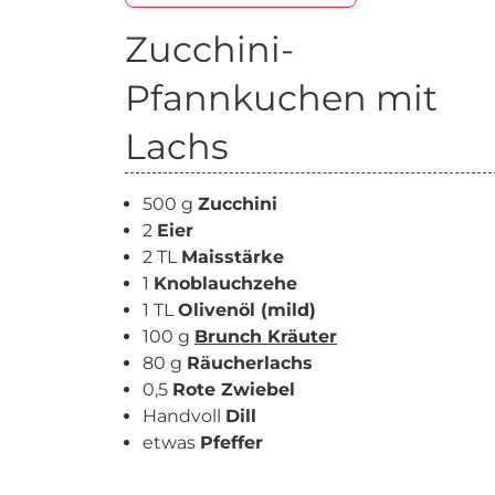
Zucchini-
Pfannkuchen mit
Lachs
500 g
Zucchini
2
Eier
2 TL
Maisstärke
1
Knoblauchzehe
1 TL
Olivenöl (mild)
100 g
Brunch Kräuter
80 g
Räucherlachs
0,5
Rote Zwiebel
Handvoll
Dill
etwas
Pfeffer