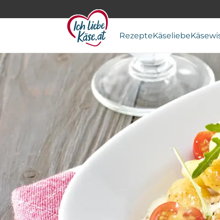
Rezepte
Käseliebe
Käsewi