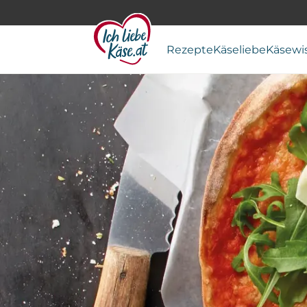
Rezepte
Käseliebe
Käsewi