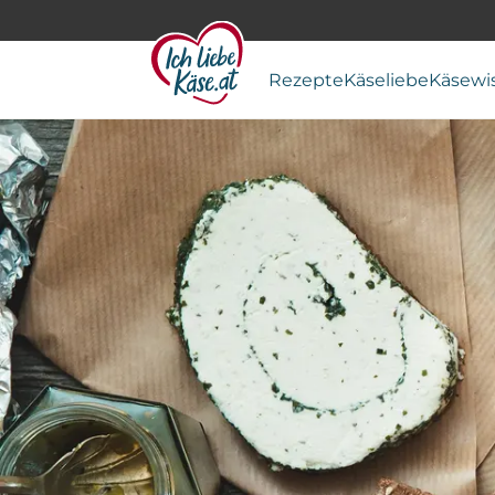
Rezepte
Käseliebe
Käsewi