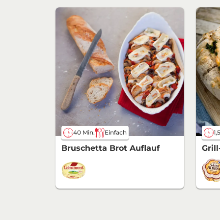
40 Min.
Einfach
1,
Bruschetta Brot Auflauf
Gril