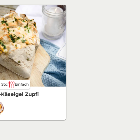
5 Std.
Einfach
l-Käseigel Zupfi