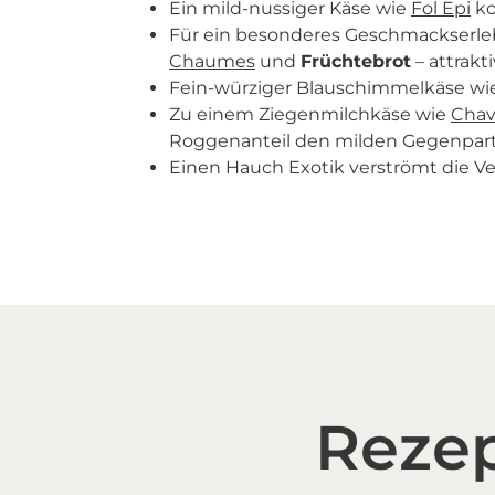
Ein mild-nussiger Käse wie
Fol Epi
ko
Für ein besonderes Geschmackserlebni
Chaumes
und
Früchtebrot
– attrakt
Fein-würziger Blauschimmelkäse wi
Zu einem Ziegenmilchkäse wie
Chav
Roggenanteil den milden Gegenpart 
Einen Hauch Exotik verströmt die V
Rezep