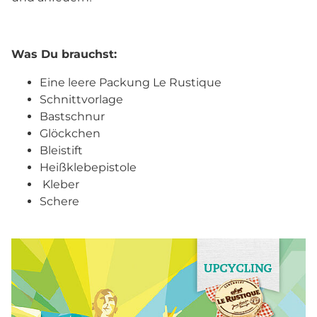
Was Du brauchst:
Eine leere Packung Le Rustique
Schnittvorlage
Bastschnur
Glöckchen
Bleistift
Heißklebepistole
Kleber
Schere