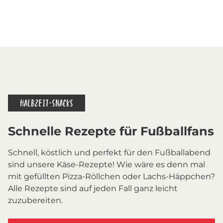
HALBZEIT-SNACKS
Schnelle Rezepte für Fußballfans
Schnell, köstlich und perfekt für den Fußballabend
sind unsere Käse-Rezepte! Wie wäre es denn mal
mit gefüllten Pizza-Röllchen oder Lachs-Häppchen?
Alle Rezepte sind auf jeden Fall ganz leicht
zuzubereiten.