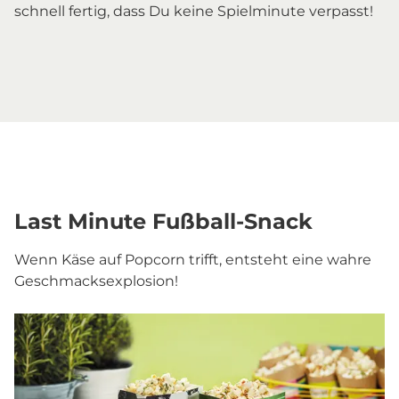
schnell fertig, dass Du keine Spielminute verpasst!
Last Minute Fußball-Snack
Wenn Käse auf Popcorn trifft, entsteht eine wahre
Geschmacksexplosion!