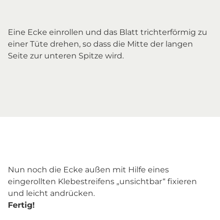
Eine Ecke einrollen und das Blatt trichterförmig zu
einer Tüte drehen, so dass die Mitte der langen
Seite zur unteren Spitze wird.
Nun noch die Ecke außen mit Hilfe eines
eingerollten Klebestreifens „unsichtbar“ fixieren
und leicht andrücken.
Fertig!