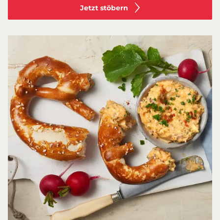
Jetzt stöbern