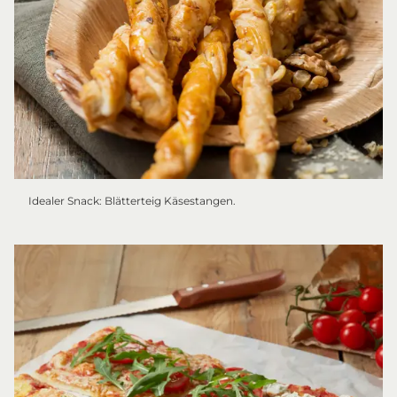
Idealer Snack: Blätterteig Käsestangen.