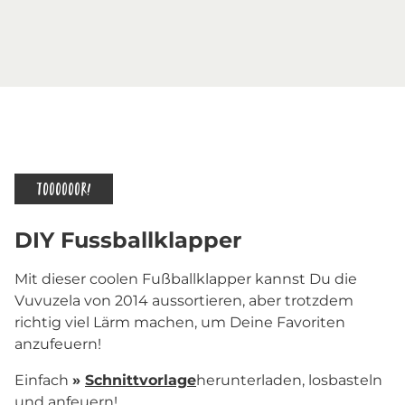
TOOOOOOR!
DIY Fussballklapper
Mit dieser coolen Fußballklapper kannst Du die
Vuvuzela von 2014 aussortieren, aber trotzdem
richtig viel Lärm machen, um Deine Favoriten
anzufeuern!
Einfach
»
Schnittvorlage
herunterladen, losbasteln
und anfeuern!