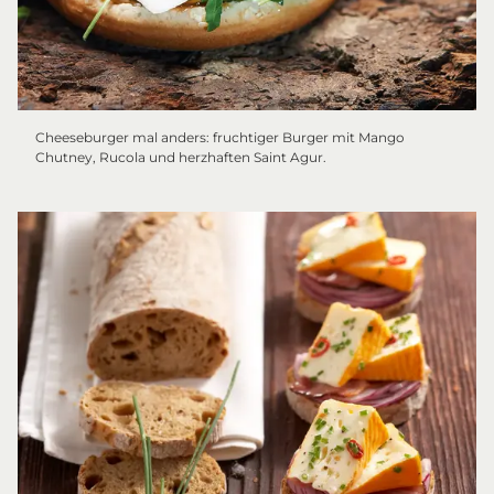
Cheeseburger mal anders: fruchtiger Burger mit Mango
Chutney, Rucola und herzhaften Saint Agur.