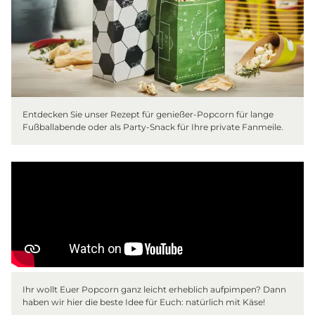
Entdecken Sie unser Rezept für genießer-Popcorn für lange
Fußballabende oder als Party-Snack für Ihre private Fanmeile.
Ihr wollt Euer Popcorn ganz leicht erheblich aufpimpen? Dann
haben wir hier die beste Idee für Euch: natürlich mit Käse!