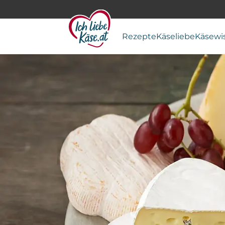
Rezepte
Käseliebe
Käsewi