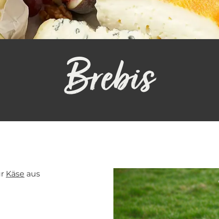
Brebis
ür
Käse
aus