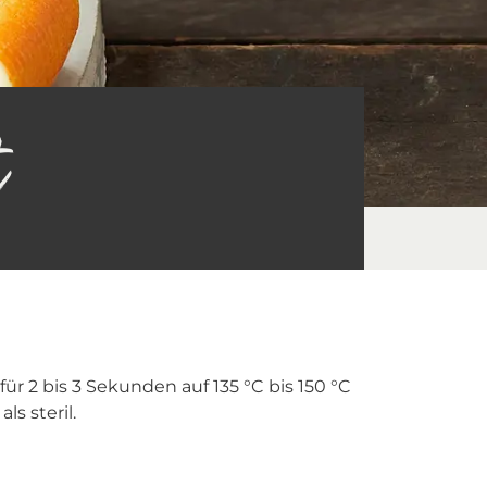
t
r 2 bis 3 Sekunden auf 135 °C bis 150 °C
s steril.