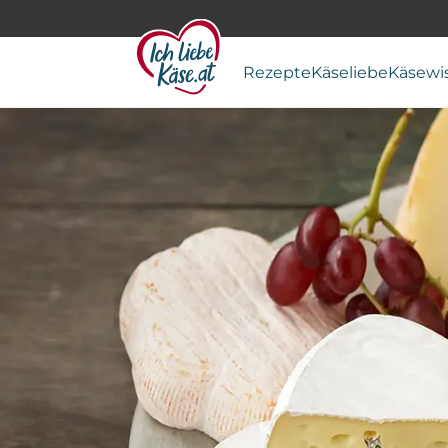
Rezepte
Käseliebe
Käsewi