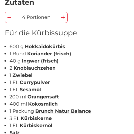
Zutaten
4 Portionen
Für die Kürbissuppe
600 g
Hokkaidokürbis
1 Bund
Koriander (frisch)
40 g
Ingwer (frisch)
2
Knoblauchzehen
1
Zwiebel
1 EL
Currypulver
1 EL
Sesamöl
200 ml
Orangensaft
400 ml
Kokosmilch
1 Packung
Brunch Natur Balance
3 EL
Kürbiskerne
1 EL
Kürbiskernöl
Salz