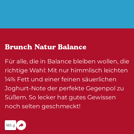
Brunch Natur Balance
Für alle, die in Balance bleiben wollen, die
richtige Wahl: Mit nur himmlisch leichten
14% Fett und einer feinen säuerlichen
Joghurt-Note der perfekte Gegenpol zu
Süßem. So lecker hat gutes Gewissen
noch selten geschmeckt!
185 g