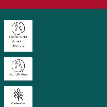
Frisch, leicht
säuerlich,
Joghurt
Nur 15% Fett
Glutenfrei