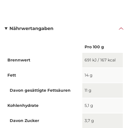
Nährwertangaben
Pro 100 g
Brennwert
691 kJ / 167 kcal
Fett
14 g
Davon gesättigte Fettsäuren
11 g
Kohlenhydrate
5,1 g
Davon Zucker
3,7 g