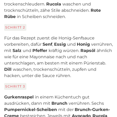
trockenschleudern.
Rucola
waschen und
trocknschütteln, zähe Stile abschneiden.
Rote
Rübe
in Scheiben schneiden.
SCHRITT
2
Für das Rezept zuerst die Honig-Senfsauce
vorbereiten, dafür
Senf
,
Essig
und
Honig
verrühren,
mit
Salz
und
Pfeffer
kräftig würzen.
Rapsöl
ähnlich
wie für eine Mayonnaise nach und nach
unterschlagen, am besten mit einem Pürierstab.
Dill
waschen, trockenschütteln, zupfen und
hacken, unter die Sauce rühren.
SCHRITT
3
Gurkenraspel
in einem Küchentuch gut
ausdrücken, dann mit
Brunch
verrühren. Sechs
Pumpernickel-Scheiben
mit der
Brunch-Gurken-
Creme
bestreichen. Jeweils mit
Avocado
,
Rucola
,