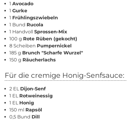
1
Avocado
1
Gurke
1
Frühlingszwiebeln
1 Bund
Rucola
1 Handvoll
Sprossen-Mix
100 g
Rote Rüben (gekocht)
8 Scheiben
Pumpernickel
185 g
Brunch "Scharfe Wurzel"
150 g
Räucherlachs
Für die cremige Honig-Senfsauce:
2 EL
Dijon-Senf
1 EL
Rotweinessig
1 EL
Honig
150 ml
Rapsöl
0,5 Bund
Dill