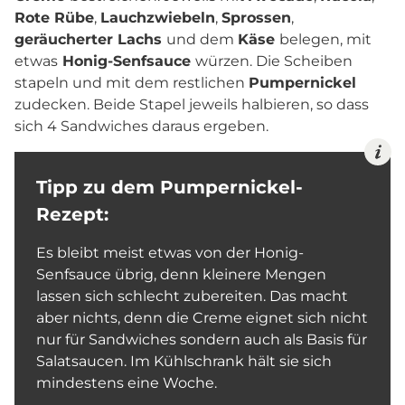
Rote Rübe
,
Lauchzwiebeln
,
Sprossen
,
geräucherter Lachs
und dem
Käse
belegen, mit
etwas
Honig-Senfsauce
würzen. Die Scheiben
stapeln und mit dem restlichen
Pumpernickel
zudecken. Beide Stapel jeweils halbieren, so dass
sich 4 Sandwiches daraus ergeben.
Tipp zu dem Pumpernickel-
Rezept:
Es bleibt meist etwas von der Honig-
Senfsauce übrig, denn kleinere Mengen
lassen sich schlecht zubereiten. Das macht
aber nichts, denn die Creme eignet sich nicht
nur für Sandwiches sondern auch als Basis für
Salatsaucen. Im Kühlschrank hält sie sich
mindestens eine Woche.