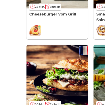
25 Min.
Einfach
35
Cheeseburger vom Grill
Sma
Sain
30 Min.
Einfach
4,