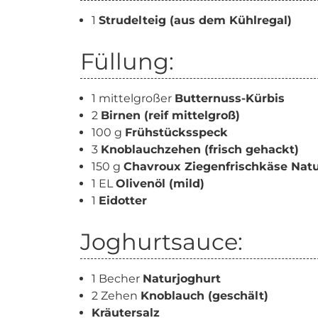
1
Strudelteig (aus dem Kühlregal)
Füllung:
1 mittelgroßer
Butternuss-Kürbis
2
Birnen (reif mittelgroß)
100 g
Frühstücksspeck
3
Knoblauchzehen (frisch gehackt)
150 g
Chavroux Ziegenfrischkäse Nat
1 EL
Olivenöl (mild)
1
Eidotter
Joghurtsauce:
1 Becher
Naturjoghurt
2 Zehen
Knoblauch (geschält)
Kräutersalz