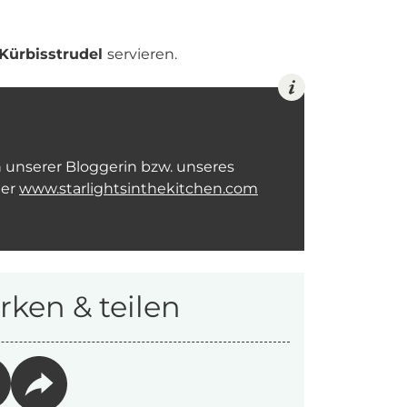
Kürbisstrudel
servieren.
n unserer Bloggerin bzw. unseres
ter
www.starlightsinthekitchen.com
ken & teilen