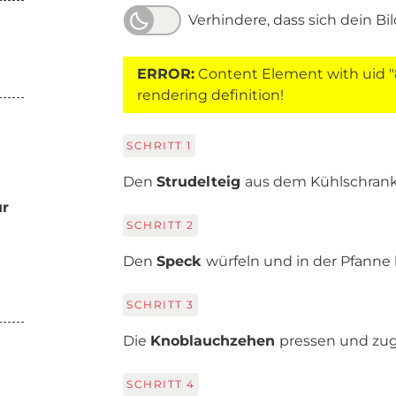
Verhindere, dass sich dein Bi
ERROR:
Content Element with uid "
rendering definition!
SCHRITT
1
Den
Strudelteig
aus dem Kühlschran
ur
SCHRITT
2
Den
Speck
würfeln und in der Pfanne 
SCHRITT
3
Die
Knoblauchzehen
pressen und zu
SCHRITT
4