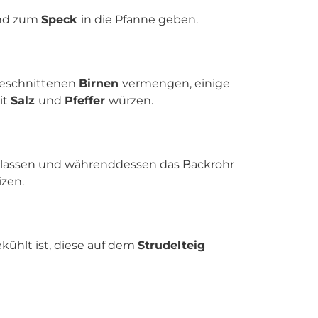
und zum
Speck
in die Pfanne geben.
geschnittenen
Birnen
vermengen, einige
it
Salz
und
Pfeffer
würzen.
en lassen und währenddessen das Backrohr
izen.
ühlt ist, diese auf dem
Strudelteig