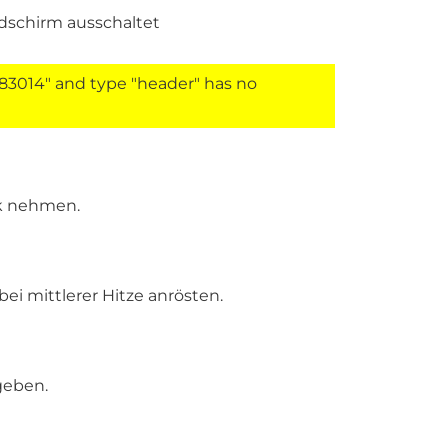
ldschirm ausschaltet
83014" and type "header" has no
k nehmen.
bei mittlerer Hitze anrösten.
geben.