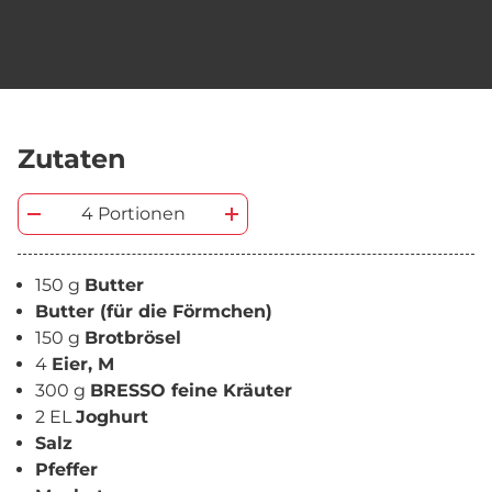
Zutaten
4 Portionen
150 g
Butter
Butter (für die Förmchen)
150 g
Brotbrösel
4
Eier, M
300 g
BRESSO feine Kräuter
2 EL
Joghurt
Salz
Pfeffer