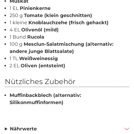
Muskat
1 EL
Pinienkerne
250 g
Tomate (klein geschnitten)
1 kleine
Knoblauchzehe (frisch gehackt)
4 EL
Olivenöl (mild)
1 Bund
Rucola
100 g
Mesclun-Salatmischung (alternativ:
andere junge Blattsalate)
1 TL
Weißweinessig
2 EL
Oliven (entsteint)
Nützliches Zubehör
Muffinbackblech (alternativ:
Silikonmuffinformen)
Nährwerte