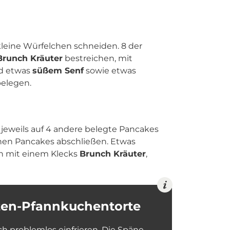
leine Würfelchen schneiden. 8 der
Brunch Kräuter
bestreichen, mit
d etwas
süßem Senf
sowie etwas
elegen.
eweils auf 4 andere belegte Pancakes
chen Pancakes abschließen. Etwas
 mit einem Klecks
Brunch Kräuter
,
izen-Pfannkuchentorte
ch problemlos einfrieren. Die Späne