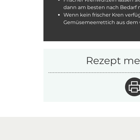
dann am besten nach Bedarf n
Wenn kein frischer Kren verfüg
Gemüsemeerrettich aus dem G
Rezept mer