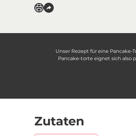
Unser Rezept für eine Pancake-To
Pancake-torte eignet sich also p
Zutaten