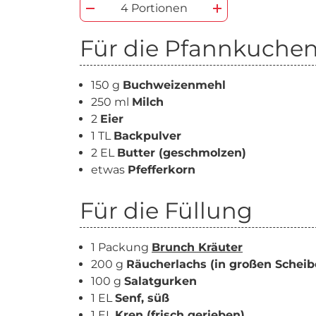
4 Portionen
Für die Pfannkuche
150 g
Buchweizenmehl
250 ml
Milch
2
Eier
1 TL
Backpulver
2 EL
Butter (geschmolzen)
etwas
Pfefferkorn
Für die Füllung
1 Packung
Brunch Kräuter
200 g
Räucherlachs (in großen Scheib
100 g
Salatgurken
1 EL
Senf, süß
1 EL
Kren (frisch gerieben)