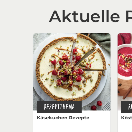
Aktuelle
REZEPTTHEMA
R
Käsekuchen Rezepte
Köst