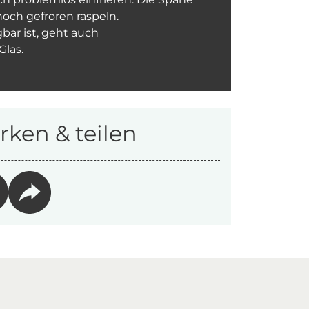
och gefroren raspeln.
bar ist, geht auch
las.
ken & teilen