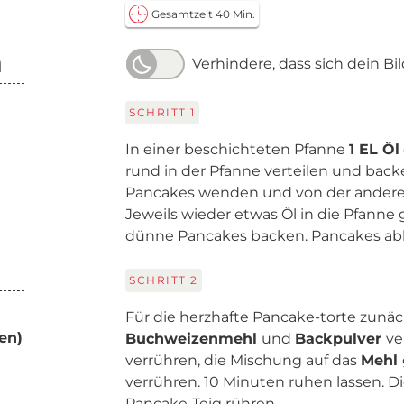
Gesamtzeit 40 Min.
n
Verhindere, dass sich dein Bi
SCHRITT
1
In einer beschichteten Pfanne
1 EL Öl
rund in der Pfanne verteilen und back
Pancakes wenden und von der anderen
Jeweils wieder etwas Öl in die Pfanne
dünne Pancakes backen. Pancakes abk
SCHRITT
2
Für die herzhafte Pancake-torte zunäc
en)
Buchweizenmehl
und
Backpulver
ve
verrühren, die Mischung auf das
Mehl
verrühren. 10 Minuten ruhen lassen. D
Pancake-Teig rühren.