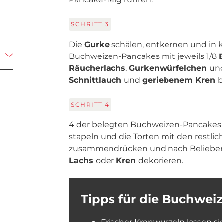
SCHRITT
3
Die
Gurke
schälen, entkernen und in k
Buchweizen-Pancakes mit jeweils 1/8
Räucherlachs
,
Gurkenwürfelchen
un
Schnittlauch
und
geriebenem Kren
b
SCHRITT
4
4 der belegten Buchweizen-Pancakes j
stapeln und die Torten mit den restli
zusammendrücken und nach Belieben
Lachs
oder
Kren
dekorieren.
Tipps für die Buchwe
Frischer Krenwurzeln lassen si