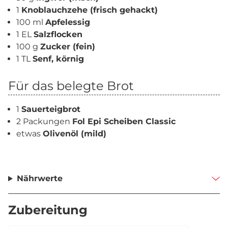
1
Knoblauchzehe (frisch gehackt)
100 ml
Apfelessig
1 EL
Salzflocken
100 g
Zucker (fein)
1 TL
Senf, körnig
Für das belegte Brot
1
Sauerteigbrot
2 Packungen
Fol Epi Scheiben Classic
etwas
Olivenöl (mild)
Nährwerte
Zubereitung