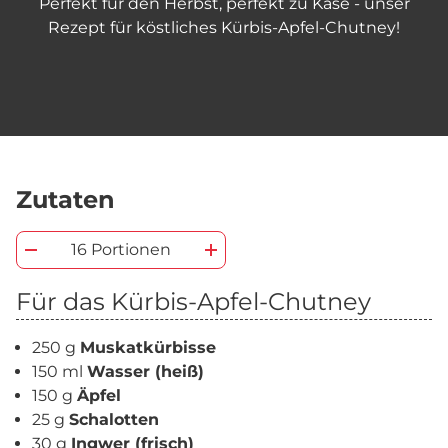
Perfekt für den Herbst, perfekt zu Käse - unser
Rezept für köstliches Kürbis-Apfel-Chutney!
Zutaten
16 Portionen
Für das Kürbis-Apfel-Chutney
250 g
Muskatkürbisse
150 ml
Wasser (heiß)
150 g
Äpfel
25 g
Schalotten
30 g
Ingwer (frisch)