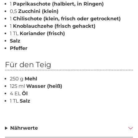
1
Paprikaschote (halbiert, in Ringen)
0,5
Zucchini (klein)
1
Chilischote (klein, frisch oder getrocknet)
1
Knoblauchzehe (frisch gehackt)
1 TL
Koriander (frisch)
Salz
Pfeffer
Für den Teig
250 g
Mehl
125 ml
Wasser (heiß)
4 EL
Öl
1 TL
Salz
Nährwerte