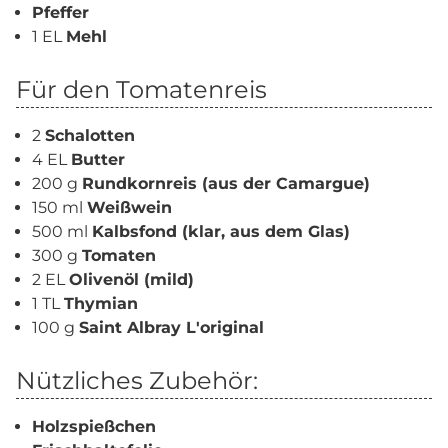
Pfeffer
1 EL
Mehl
Für den Tomatenreis
2
Schalotten
4 EL
Butter
200 g
Rundkornreis (aus der Camargue)
150 ml
Weißwein
500 ml
Kalbsfond (klar, aus dem Glas)
300 g
Tomaten
2 EL
Olivenöl (mild)
1 TL
Thymian
100 g
Saint Albray L'original
Nützliches Zubehör:
Holzspießchen