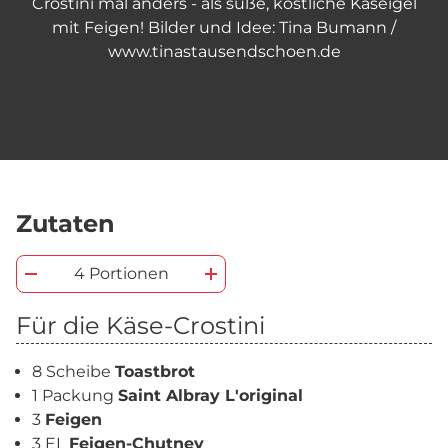
Crostini mal anders - als süße, köstliche Käseigel
mit Feigen! Bilder und Idee: Tina Bumann /
www.tinastausendschoen.de
Zutaten
4 Portionen
Für die Käse-Crostini
8 Scheibe
Toastbrot
1 Packung
Saint Albray L'original
3
Feigen
3 EL
Feigen-Chutney