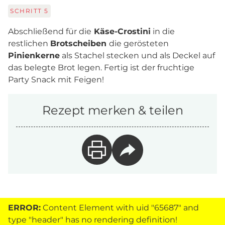
SCHRITT
5
Abschließend für die
Käse-Crostini
in die
restlichen
Brotscheiben
die gerösteten
Pinienkerne
als Stachel stecken und als Deckel auf
das belegte Brot legen. Fertig ist der fruchtige
Party Snack mit Feigen!
Rezept merken & teilen
ERROR:
Content Element with uid "65687" and
type "header" has no rendering definition!