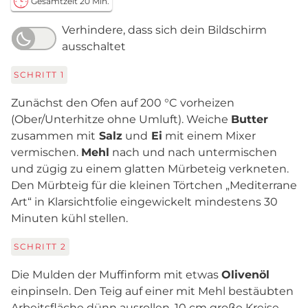
Gesamtzeit 20 Min.
Verhindere, dass sich dein Bildschirm
ausschaltet
SCHRITT
1
Zunächst den Ofen auf 200 °C vorheizen
(Ober/Unterhitze ohne Umluft). Weiche
Butter
zusammen mit
Salz
und
Ei
mit einem Mixer
vermischen.
Mehl
nach und nach untermischen
und zügig zu einem glatten Mürbeteig verkneten.
Den Mürbteig für die kleinen Törtchen „Mediterrane
Art“ in Klarsichtfolie eingewickelt mindestens 30
Minuten kühl stellen.
SCHRITT
2
Die Mulden der Muffinform mit etwas
Olivenöl
einpinseln. Den Teig auf einer mit Mehl bestäubten
Arbeitsfläche dünn ausrollen, 10 cm große Kreise