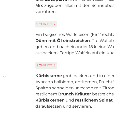
Mix
zugeben, alles mit den Schneebe
verrühren.
SCHRITT
2
Ein belgisches Waffeleisen (für 2 recht
Dünn mit Öl einstreichen
. Pro Waffel
geben und nacheinander 18 kleine Waff
ausbacken. Fertige Waffeln auf ein Ku
SCHRITT
3
Kürbiskerne
grob hacken und in einer
Avocado halbieren, entkernen, Fruchtf
Spalten schneiden. Avocado mit Zitrone
restlichem
Brunch Kräuter
bestreich
Kürbiskernen
und
restlichem
Spinat
daraufsetzen und servieren.