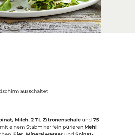
ldschirm ausschaltet
pinat, Milch, 2 TL Zitronenschale
und
75
mit einem Stabmixer fein pürieren.
Mehl
schen.
Eier, Mineralwasser
und
Spinat-