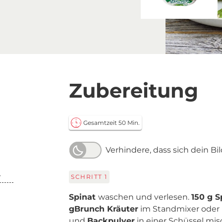
Zubereitung
Gesamtzeit 50 Min.
Verhindere, dass sich dein Bi
t
SCHRITT
1
Spinat
waschen und verlesen.
150 g S
g
Brunch Kräuter
im Standmixer oder 
und
Backpulver
in einer Schüssel mi