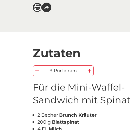
Zutaten
9 Portionen
Für die Mini-Waffel-
Sandwich mit Spina
2 Becher
Brunch Kräuter
200 g
Blattspinat
4 EL
Milch