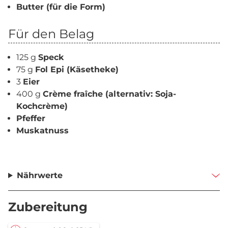
Butter (für die Form)
Für den Belag
125 g
Speck
75 g
Fol Epi (Käsetheke)
3
Eier
400 g
Crème fraîche (alternativ: Soja-
Kochcrème)
Pfeffer
Muskatnuss
Nährwerte
Zubereitung