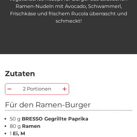
Ramen-Nudeln mit Avocado, Schwammerl,
Frischkäse und frischem Rucola überrascht und
schmeckt!
Zutaten
2 Portionen
Für den Ramen-Burger
50 g
BRESSO Gegrillte Paprika
80 g
Ramen
1
Ei, M