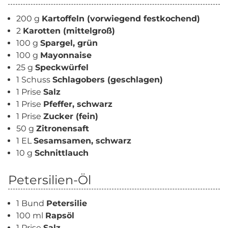
200 g
Kartoffeln (vorwiegend festkochend)
2
Karotten (mittelgroß)
100 g
Spargel, grün
100 g
Mayonnaise
25 g
Speckwürfel
1 Schuss
Schlagobers (geschlagen)
1 Prise
Salz
1 Prise
Pfeffer, schwarz
1 Prise
Zucker (fein)
50 g
Zitronensaft
1 EL
Sesamsamen, schwarz
10 g
Schnittlauch
Petersilien-Öl
1 Bund
Petersilie
100 ml
Rapsöl
1 Prise
Salz