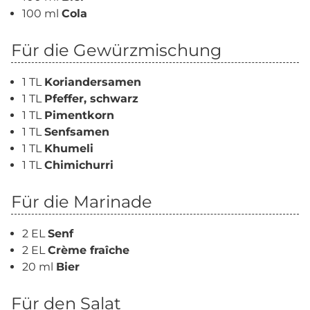
100 ml
Cola
Für die Gewürzmischung
1 TL
Koriandersamen
1 TL
Pfeffer, schwarz
1 TL
Pimentkorn
1 TL
Senfsamen
1 TL
Khumeli
1 TL
Chimichurri
Für die Marinade
2 EL
Senf
2 EL
Crème fraîche
20 ml
Bier
Für den Salat