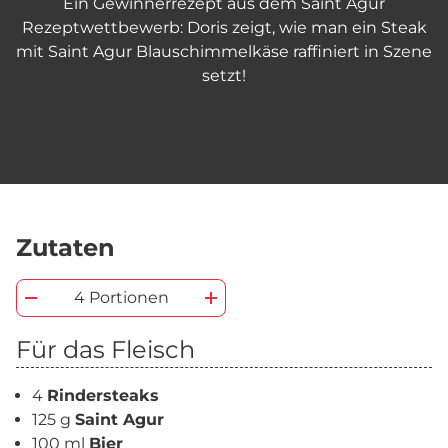
Ein Gewinnerrezept aus dem Saint Agur
Rezeptwettbewerb: Doris zeigt, wie man ein Steak
mit Saint Agur Blauschimmelkäse raffiniert in Szene
setzt!
Zutaten
4 Portionen
Für das Fleisch
4
Rindersteaks
125 g
Saint Agur
100 ml
Bier