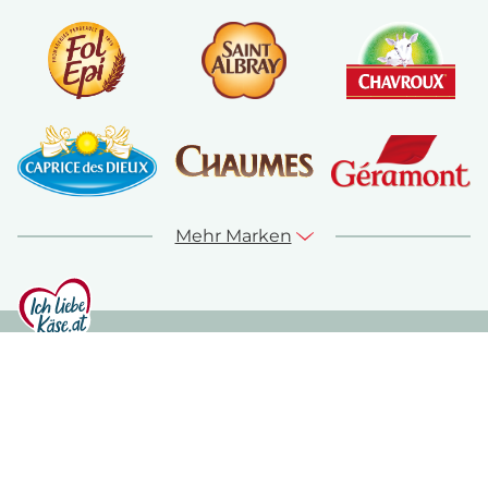
Mehr Marken
© ich-liebe-kaese.at 2026
Sitemap
Kontakt
Impressum
Datenschutz
Nutzungshinweise
Cookie Richtlinie