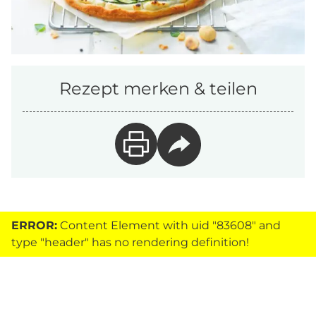
Rezept merken & teilen
ERROR:
Content Element with uid "83608" and
type "header" has no rendering definition!