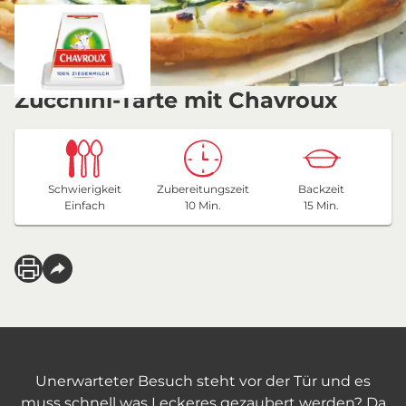
Zucchini-Tarte mit Chavroux
Schwierigkeit
Zubereitungszeit
Backzeit
Einfach
10 Min.
15 Min.
Unerwarteter Besuch steht vor der Tür und es
muss schnell was Leckeres gezaubert werden? Da