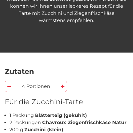
können wir Ihnen unser leckeres Rezept für die
Tarte mit Zucchini und Ziegenfrischkäse
wärmstens empfehlen.
Zutaten
4 Portionen
Für die Zucchini-Tarte
1 Packung
Blätterteig (gekühlt)
2 Packungen
Chavroux Ziegenfrischkäse Natur
200 g
Zucchini (klein)