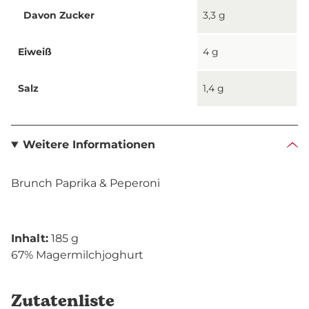
Davon Zucker
3,3 g
Eiweiß
4 g
Salz
1,4 g
Weitere Informationen
Brunch Paprika & Peperoni
Inhalt:
185 g
67% Magermilchjoghurt
Zutatenliste