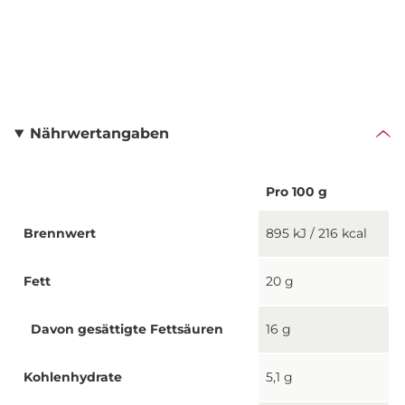
Nährwertangaben
Pro 100 g
Brennwert
895 kJ / 216 kcal
Fett
20 g
Davon gesättigte Fettsäuren
16 g
Kohlenhydrate
5,1 g