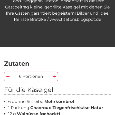
Food-Bloggerin Titatoni präsentiert in diesem
Gastbeitrag kleine, gegrillte Käseigel mit denen Sie
Ihre Gästen garantiert begeistern! Bilder und Idee:
Renate Bretzke / www.titatoni.blogspot.de
Zutaten
6 Portionen
Für die Käseigel
6 dünne Scheibe
Mehrkornbrot
1 Packung
Chavroux Ziegenfrischkäse Natur
12 g
Walnüsse (gehackt)