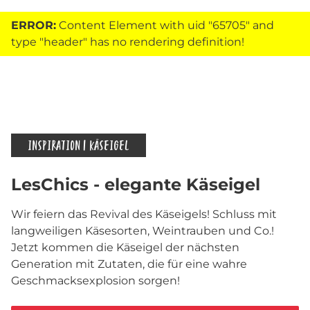
ERROR:
Content Element with uid "65705" and
type "header" has no rendering definition!
INSPIRATION | KÄSEIGEL
LesChics - elegante Käseigel
Wir feiern das Revival des Käseigels! Schluss mit
langweiligen Käsesorten, Weintrauben und Co.!
Jetzt kommen die Käseigel der nächsten
Generation mit Zutaten, die für eine wahre
Geschmacksexplosion sorgen!