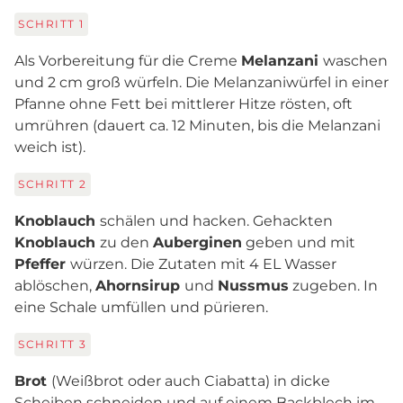
SCHRITT
1
Als Vorbereitung für die Creme
Melanzani
waschen
und 2 cm groß würfeln. Die Melanzaniwürfel in einer
Pfanne ohne Fett bei mittlerer Hitze rösten, oft
umrühren (dauert ca. 12 Minuten, bis die Melanzani
weich ist).
SCHRITT
2
Knoblauch
schälen und hacken. Gehackten
Knoblauch
zu den
Auberginen
geben und mit
Pfeffer
würzen. Die Zutaten mit 4 EL Wasser
ablöschen,
Ahornsirup
und
Nussmus
zugeben. In
eine Schale umfüllen und pürieren.
SCHRITT
3
Brot
(Weißbrot oder auch Ciabatta) in dicke
Scheiben schneiden und auf einem Backblech im