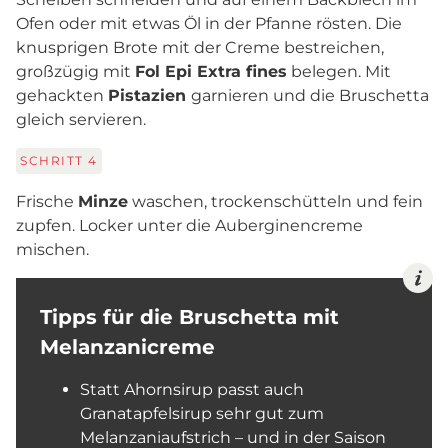
Ofen oder mit etwas Öl in der Pfanne rösten. Die
knusprigen Brote mit der Creme bestreichen,
großzügig mit
Fol Epi Extra fines
belegen. Mit
gehackten
Pistazien
garnieren und die Bruschetta
gleich servieren.
SCHRITT
4
Frische
Minze
waschen, trockenschütteln und fein
zupfen. Locker unter die Auberginencreme
mischen.
Tipps für die Bruschetta mit
Melanzanicreme
Statt Ahornsirup passt auch
Granatapfelsirup sehr gut zum
Melanzaniaufstrich – und in der Saison