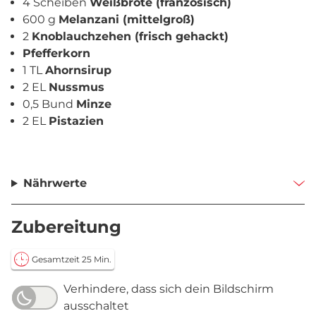
4 Scheiben
Weißbrote (französisch)
600 g
Melanzani (mittelgroß)
2
Knoblauchzehen (frisch gehackt)
Pfefferkorn
1 TL
Ahornsirup
2 EL
Nussmus
0,5 Bund
Minze
2 EL
Pistazien
Nährwerte
Zubereitung
Gesamtzeit 25 Min.
Verhindere, dass sich dein Bildschirm
ausschaltet