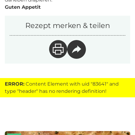
Guten Appetit
Rezept merken & teilen
ERROR:
Content Element with uid "83641" and
type "header" has no rendering definition!