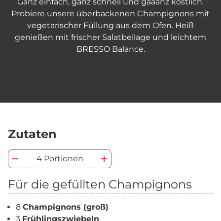
Ganz einfach, ganz schnell und gaaanz köstlich.
Probiere unsere überbackenen Champignons mit
vegetarischer Füllung aus dem Ofen. Heiß
genießen mit frischer Salatbeilage und leichtem
BRESSO Balance.
Zutaten
4 Portionen
Für die gefüllten Champignons
8
Champignons (groß)
3
Frühlingszwiebeln