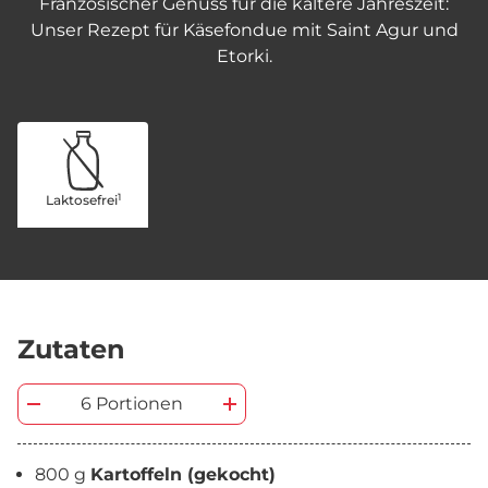
Französischer Genuss für die kältere Jahreszeit:
Unser Rezept für Käsefondue mit Saint Agur und
Etorki.
1
Laktosefrei
Zutaten
6 Portionen
800 g
Kartoffeln (gekocht)