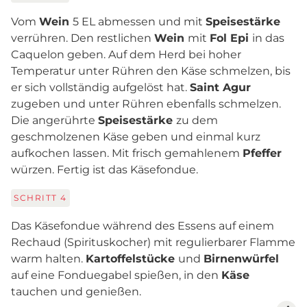
Vom
Wein
5 EL abmessen und mit
Speisestärke
verrühren. Den restlichen
Wein
mit
Fol Epi
in das
Caquelon geben. Auf dem Herd bei hoher
Temperatur unter Rühren den Käse schmelzen, bis
er sich vollständig aufgelöst hat.
Saint Agur
zugeben und unter Rühren ebenfalls schmelzen.
Die angerührte
Speisestärke
zu dem
geschmolzenen Käse geben und einmal kurz
aufkochen lassen. Mit frisch gemahlenem
Pfeffer
würzen. Fertig ist das Käsefondue.
SCHRITT
4
Das Käsefondue während des Essens auf einem
Rechaud (Spirituskocher) mit regulierbarer Flamme
warm halten.
Kartoffelstücke
und
Birnenwürfel
auf eine Fonduegabel spießen, in den
Käse
tauchen und genießen.