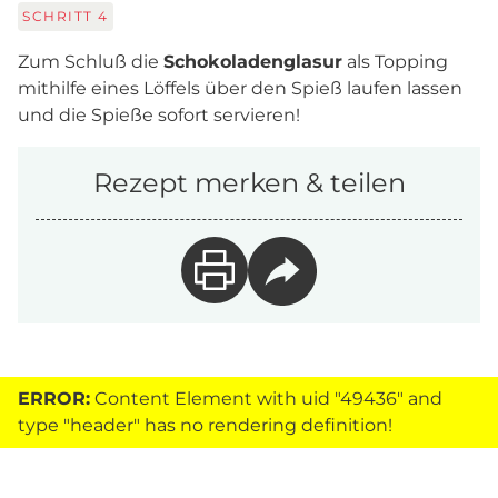
SCHRITT
4
Zum Schluß die
Schokoladenglasur
als Topping
mithilfe eines Löffels über den Spieß laufen lassen
und die Spieße sofort servieren!
Rezept merken & teilen
ERROR:
Content Element with uid "49436" and
type "header" has no rendering definition!