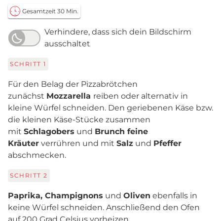
Gesamtzeit 30 Min.
Verhindere, dass sich dein Bildschirm
ausschaltet
SCHRITT
1
Für den Belag der Pizzabrötchen
zunächst
Mozzarella
reiben oder alternativ in
kleine Würfel schneiden. Den geriebenen Käse bzw.
die kleinen Käse-Stücke zusammen
mit
Schlagobers
und
Brunch feine
Kräuter
verrühren und mit
Salz
und
Pfeffer
abschmecken.
SCHRITT
2
Paprika, Champignons
und
Oliven
ebenfalls in
keine Würfel schneiden. Anschließend den Ofen
auf 200 Grad Celsius vorheizen.