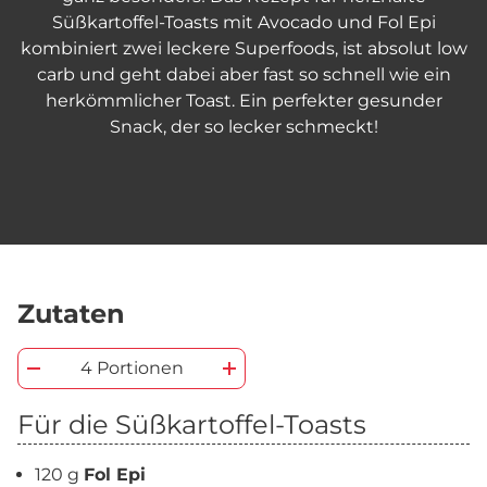
Süßkartoffel-Toasts mit Avocado und Fol Epi
kombiniert zwei leckere Superfoods, ist absolut low
carb und geht dabei aber fast so schnell wie ein
herkömmlicher Toast. Ein perfekter gesunder
Snack, der so lecker schmeckt!
Zutaten
4 Portionen
Für die Süßkartoffel-Toasts
120 g
Fol Epi