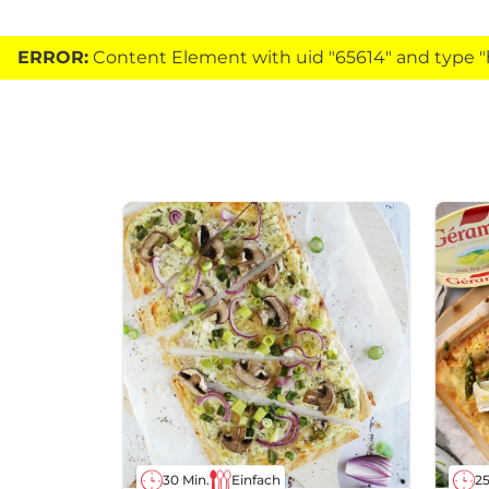
ERROR:
Content Element with uid "65614" and type "h
30 Min.
Einfach
25