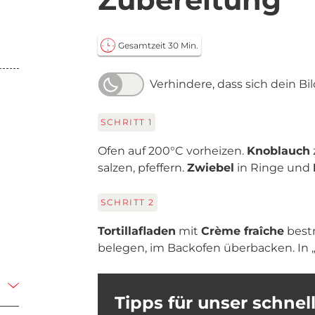
Gesamtzeit 30 Min.
Verhindere, dass sich dein Bi
SCHRITT
1
Ofen auf 200°C vorheizen.
Knoblauch
salzen, pfeffern.
Zwiebel
in Ringe und
SCHRITT
2
Tortillafladen
mit
Crème fraîche
bestr
belegen, im Backofen überbacken. In 
Tipps für unser schn