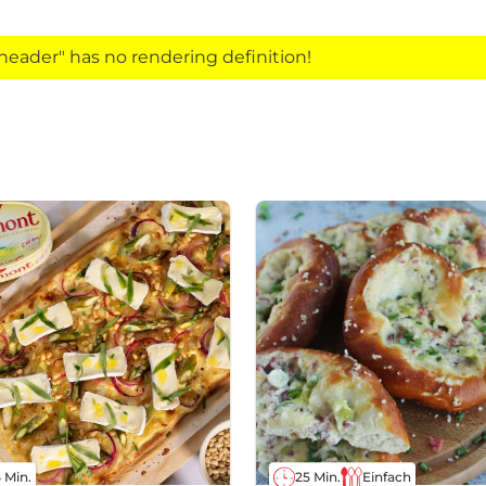
eader" has no rendering definition!
 Min.
25 Min.
Einfach