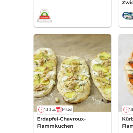
Zwi
1,5 Std.
Mittel
1,
Erdapfel-Chavroux-
Kürb
Flammkuchen
Fla