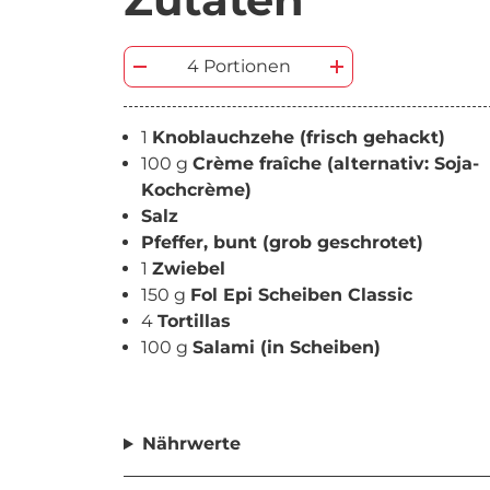
4 Portionen
1
Knoblauchzehe (frisch gehackt)
100 g
Crème fraîche (alternativ: Soja-
Kochcrème)
Salz
Pfeffer, bunt (grob geschrotet)
1
Zwiebel
150 g
Fol Epi Scheiben Classic
4
Tortillas
100 g
Salami (in Scheiben)
Nährwerte