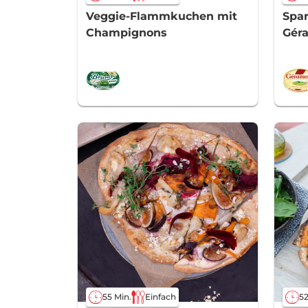
Veggie-Flammkuchen mit
Spa
Champignons
Gér
55 Min.
Einfach
52