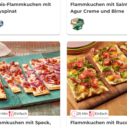
bis-Flammkuchen mit
Flammkuchen mit Sain
yspinat
Agur Creme und Birne
 Min.
Einfach
25 Min.
Einfach
mmkuchen mit Speck,
Flammkuchen mit Ruco