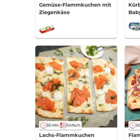
Gemüse-Flammkuchen mit
Kür
Ziegenkäse
Bab
30 Min.
Einfach
30
Lachs-Flammkuchen
Fla