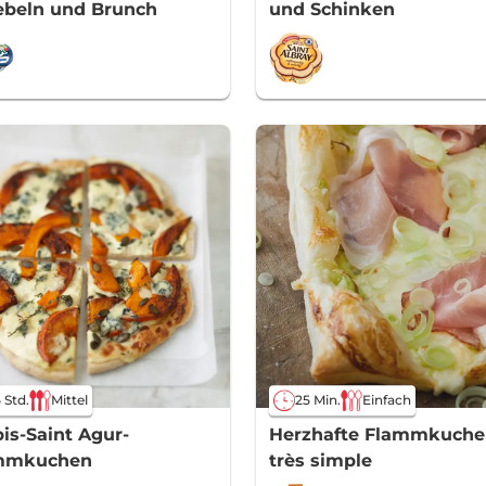
ebeln und Brunch
und Schinken
5 Std.
Mittel
25 Min.
Einfach
is-Saint Agur-
Herzhafte Flammkuche
mmkuchen
très simple