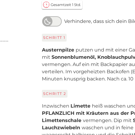
Gesamtzeit 1 Std.
Verhindere, dass sich dein Bi
SCHRITT
1
Austernpilze
putzen und mit einer Ga
mit
Sonnenblumenöl, Knoblauchpulve
vermengen. Auf ein mit Backpapier a
verteilen. Im vorgeheizten Backofen (E-
Minuten knusprig backen. Nach ca. 
SCHRITT
2
Inzwischen
Limette
heiß waschen und 
PFLANZLICH mit Kräutern aus der 
Limettenschale
vermengen. Dip mit
Lauchzwiebeln
waschen und in feine
waagerecht halbieren und die Schnittf