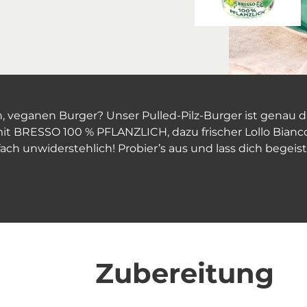
n, veganen Burger? Unser Pulled-Pilz-Burger ist genau da
 mit BRESSO 100 % PFLANZLICH, dazu frischer Lollo Bian
fach unwiderstehlich! Probier’s aus und lass dich begeist
Zubereitung