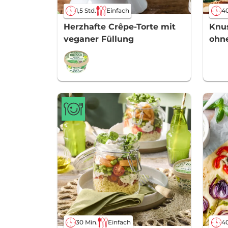
1,5 Std.
Einfach
40
Herzhafte Crêpe-Torte mit
Knus
veganer Füllung
ohn
30 Min.
Einfach
40