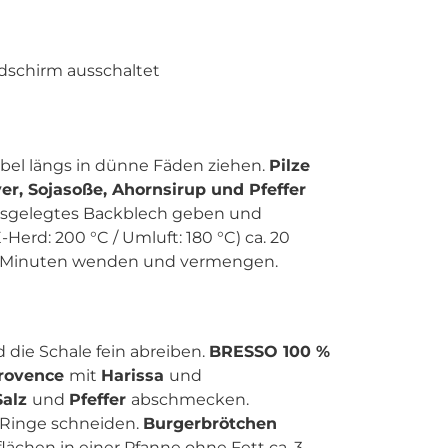
ldschirm ausschaltet
bel längs in dünne Fäden ziehen.
Pilze
r, Sojasoße, Ahornsirup und Pfeffer
usgelegtes Backblech geben und
Herd: 200 °C / Umluft: 180 °C) ca. 20
10 Minuten wenden und vermengen.
die Schale fein abreiben.
BRESSO 100 %
Provence
mit
Harissa
und
Salz
und
Pfeffer
abschmecken.
 Ringe schneiden.
Burgerbrötchen
lächen in einer Pfanne ohne Fett ca. 3