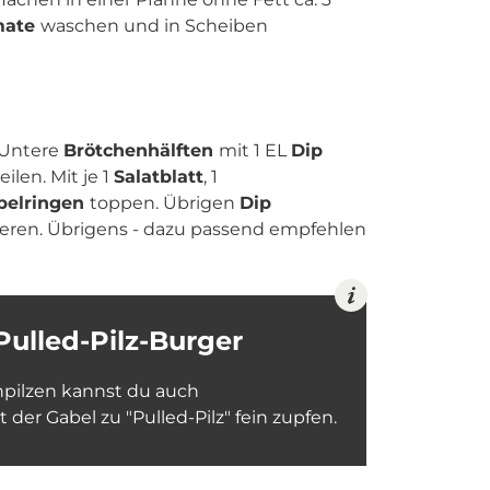
mate
waschen und in Scheiben
 Untere
Brötchenhälften
mit 1 EL
Dip
eilen. Mit je 1
Salatblatt
, 1
belringen
toppen. Übrigen
Dip
vieren. Übrigens - dazu passend empfehlen
Pulled-Pilz-Burger
rnpilzen kannst du auch
der Gabel zu "Pulled-Pilz" fein zupfen.