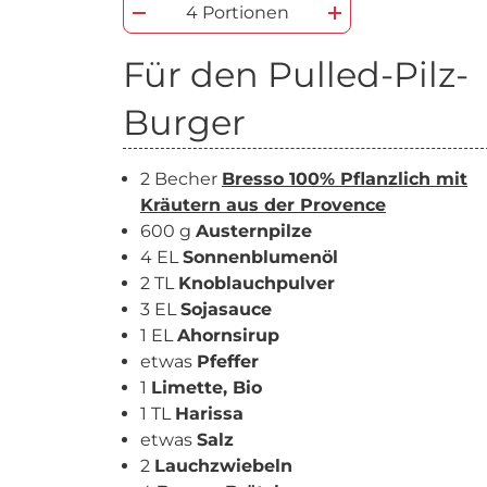
4 Portionen
Für den Pulled-Pilz-
Burger
2 Becher
Bresso 100% Pflanzlich mit
Kräutern aus der Provence
600 g
Austernpilze
4 EL
Sonnenblumenöl
2 TL
Knoblauchpulver
3 EL
Sojasauce
1 EL
Ahornsirup
etwas
Pfeffer
1
Limette, Bio
1 TL
Harissa
etwas
Salz
2
Lauchzwiebeln