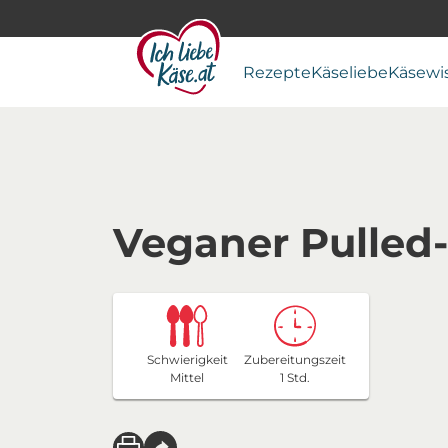
Rezepte
Käseliebe
Käsewi
Veganer Pulled-
Schwierigkeit
Zubereitungszeit
Mittel
1 Std.