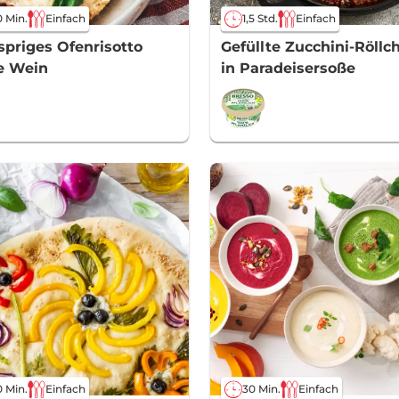
 Min.
Einfach
1,5 Std.
Einfach
priges Ofenrisotto
Gefüllte Zucchini-Röllc
e Wein
in Paradeisersoße
 Min.
Einfach
30 Min.
Einfach