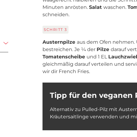
Minuten anrösten.
Salat
waschen.
To
schneiden.
SCHRITT
3
Austernpilze
aus dem Ofen nehmen.
bestreichen. Je ¼ der
Pilze
darauf vert
Tomatenscheibe
und 1 EL
Lauchzwie
gleichmäßig darauf verteilen und ser
wir dir French Fries.
Tipp für den veganen 
Alternativ zu Pulled-Pilz mit Auste
Kräutersaitlinge verwenden und mit 