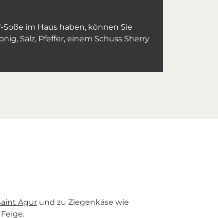
f-Soße im Haus haben, können Sie
nig, Salz, Pfeffer, einem Schuss Sherry
aint Agur
und zu Ziegenkäse wie
 Feige.