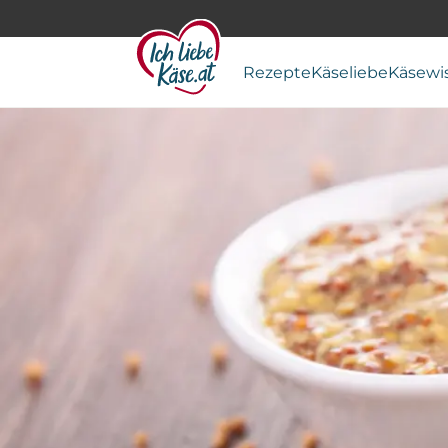
Rezepte
Käseliebe
Käsewi