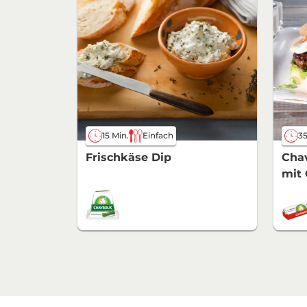
15 Min.
Einfach
35
Frischkäse Dip
Cha
mit 