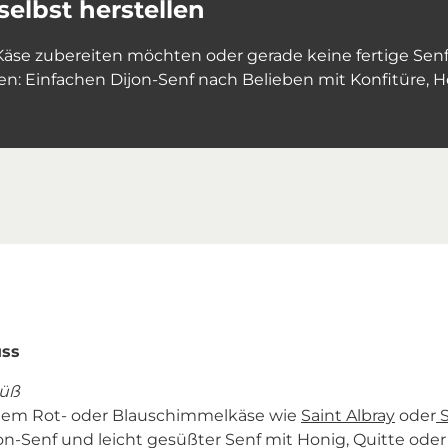
selbst herstellen
äse zubereiten möchten oder gerade keine fertige Sen
en: Einfachen Dijon-Senf nach Belieben mit Konfitüre, Ho
uss
süß
igem Rot- oder Blauschimmelkäse wie
Saint Albray
oder
S
on-Senf und leicht gesüßter Senf mit Honig, Quitte oder