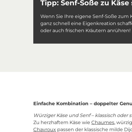
Tipp: Senf-Soße zu Käse 
Wenn Sie Ihre eigene Senf-Soße zum K
ganz schnell eine Eigenkreation schaff
oder auch frischen Kräutern anrühren!
Einfache Kombination – doppelter Gen
Würziger Käse und Senf – klassisch oder 
Zu herzhaftem Käse wie
Chaumes
, würz
Chavroux
passen der klassische milde Dij