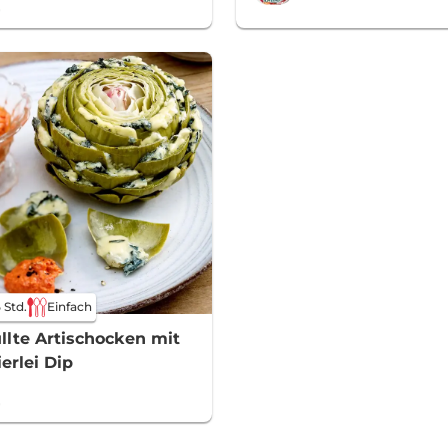
5 Std.
Einfach
llte Artischocken mit
erlei Dip