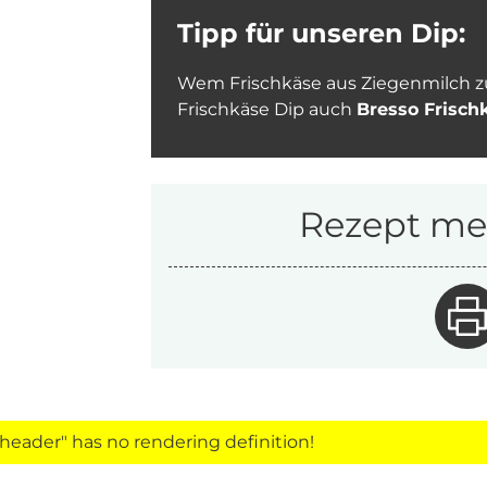
Tipp für unseren Dip:
Wem Frischkäse aus Ziegenmilch zu k
Frischkäse Dip auch
Bresso Frisch
Rezept mer
eader" has no rendering definition!