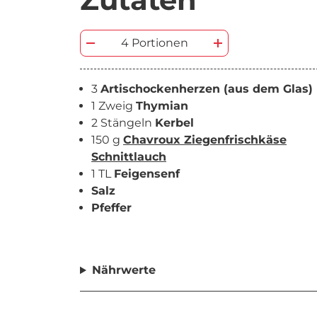
4 Portionen
3
Artischockenherzen (aus dem Glas)
1 Zweig
Thymian
2 Stängeln
Kerbel
150 g
Chavroux Ziegenfrischkäse
Schnittlauch
1 TL
Feigensenf
Salz
Pfeffer
Nährwerte