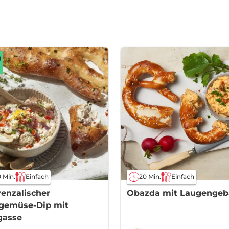
 Min.
Einfach
20 Min.
Einfach
enzalischer
Obazda mit Laugengeb
lgemüse-Dip mit
gasse