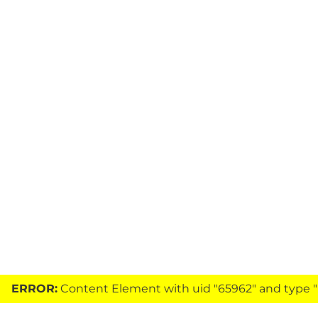
ERROR:
Content Element with uid "65962" and type "h