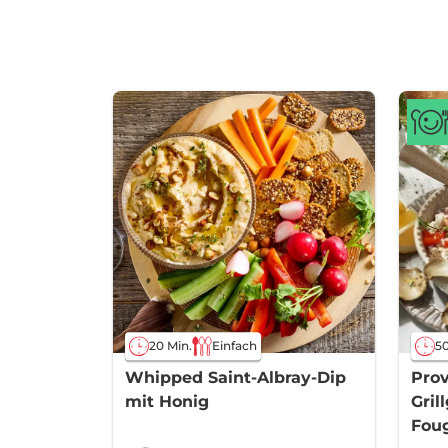
20 Min.
Einfach
50
Whipped Saint-Albray-Dip
Prov
mit Honig
Gril
Fou