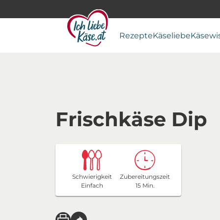
Rezepte
Käseliebe
Käsewi
Frischkäse Dip
Schwierigkeit
Zubereitungszeit
Einfach
15 Min.