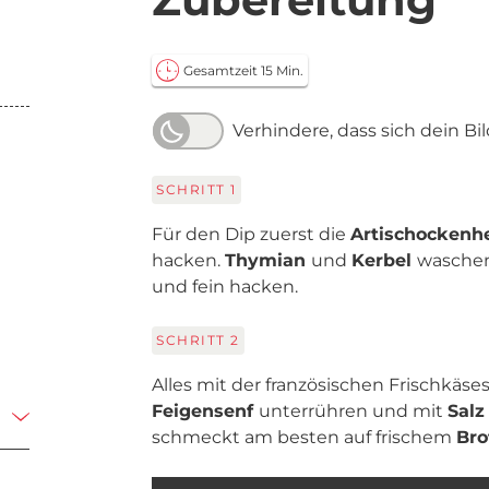
Gesamtzeit 15 Min.
Verhindere, dass sich dein Bi
SCHRITT
1
Für den Dip zuerst die
Artischockenh
hacken.
Thymian
und
Kerbel
waschen
und fein hacken.
SCHRITT
2
Alles mit der französischen Frischkäses
Feigensenf
unterrühren und mit
Sal
schmeckt am besten auf frischem
Bro