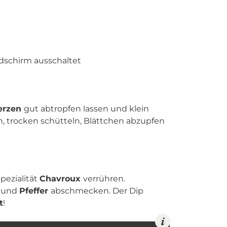
ldschirm ausschaltet
erzen
gut abtropfen lassen und klein
, trocken schütteln, Blättchen abzupfen
pezialität
Chavroux
verrühren.
z
und
Pfeffer
abschmecken. Der Dip
t
!