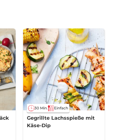
30 Min.
Einfach
äck
Gegrillte Lachsspieße mit
Käse-Dip