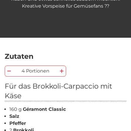
Kreative Vorspeise für Gemüsefans ??
Zutaten
4 Portionen
Für das Brokkoli-Carpaccio mit
Käse
160 g
Géramont Classic
Salz
Pfeffer
2
Brokkoli