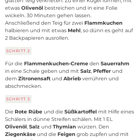
glatten Teig verkneten. Zu einer Kugel formen, mit
etwas
Olivenöl
bestreichen und in eine Folie
wickeln. 30 Minuten gehen lassen.
Anschließend den Teig für zwei
Flammkuchen
halbieren und mit etwas
Mehl
, so dünn es geht auf
2 Backpapieren ausrollen.
SCHRITT
2
Für die
Flammenkuchen-Creme
den
Sauerrahm
in eine Schale geben und mit
Salz
,
Pfeffer
und
dem
Zitronensaft
und
Abrieb
verrühren und
abschmecken.
SCHRITT
3
Die
Rote Rübe
und die
Süßkartoffel
mit Hilfe eines
Schälers in dünne Streifen schälen. Mit 1 EL
Olivenöl
,
Salz
und
Thymian
würzen. Den
Ziegenkäse
und die
Feigen
grob zupfen und mit