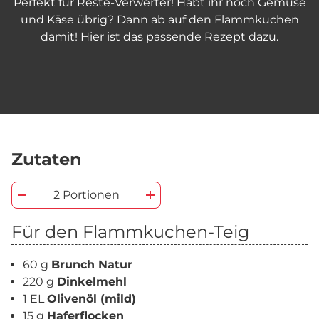
Perfekt für Reste-Verwerter! Habt ihr noch Gemüse
und Käse übrig? Dann ab auf den Flammkuchen
damit! Hier ist das passende Rezept dazu.
Zutaten
2 Portionen
Für den Flammkuchen-Teig
60 g
Brunch Natur
220 g
Dinkelmehl
1 EL
Olivenöl (mild)
15 g
Haferflocken