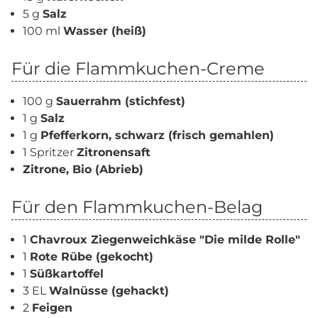
5 g
Salz
100 ml
Wasser (heiß)
Für die Flammkuchen-Creme
100 g
Sauerrahm (stichfest)
1 g
Salz
1 g
Pfefferkorn, schwarz (frisch gemahlen)
1 Spritzer
Zitronensaft
Zitrone, Bio (Abrieb)
Für den Flammkuchen-Belag
1
Chavroux Ziegenweichkäse "Die milde Rolle"
1
Rote Rübe (gekocht)
1
Süßkartoffel
3 EL
Walnüsse (gehackt)
2
Feigen