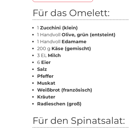
Für das Omelett:
1
Zucchini (klein)
1 Handvoll
Olive, grün (entsteint)
1 Handvoll
Edamame
200 g
Käse (gemischt)
3 EL
Milch
6
Eier
Salz
Pfeffer
Muskat
Weißbrot (französisch)
Kräuter
Radieschen (groß)
Für den Spinatsalat: