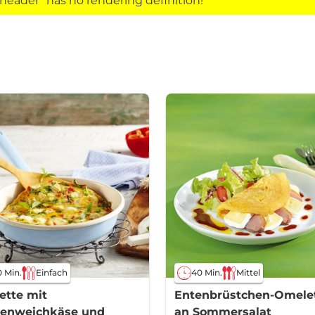
eader" has no rendering definition!
 Min.
Einfach
40 Min.
Mittel
ette mit
Entenbrüstchen-Omele
genweichkäse und
an Sommersalat