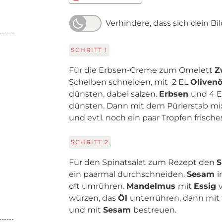
Verhindere, dass sich dein Bi
SCHRITT
1
Für die Erbsen-Creme zum Omelett
Z
Scheiben schneiden, mit 2 EL
Oliven
dünsten, dabei salzen.
Erbsen
und 4 E
dünsten. Dann mit dem Pürierstab mi
und evtl. noch ein paar Tropfen frisch
SCHRITT
2
Für den Spinatsalat zum Rezept den
S
ein paarmal durchschneiden.
Sesam
i
oft umrühren.
Mandelmus
mit
Essig
würzen, das
Öl
unterrühren, dann mit
und mit
Sesam
bestreuen.