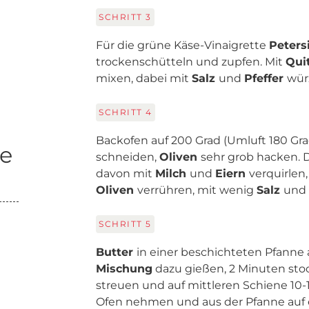
SCHRITT
3
Für die grüne Käse-Vinaigrette
Peters
trockenschütteln und zupfen. Mit
Qui
mixen, dabei mit
Salz
und
Pfeffer
wür
SCHRITT
4
Backofen auf 200 Grad (Umluft 180 Gra
me
schneiden,
Oliven
sehr grob hacken.
davon mit
Milch
und
Eiern
verquirlen
Oliven
verrühren, mit wenig
Salz
und
SCHRITT
5
Butter
in einer beschichteten Pfanne
Mischung
dazu gießen, 2 Minuten stoc
streuen und auf mittleren Schiene 10
Ofen nehmen und aus der Pfanne auf ei