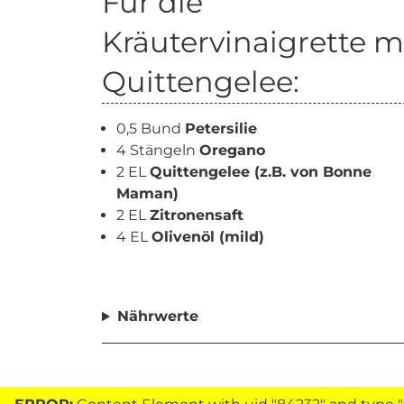
Für die
Kräutervinaigrette m
Quittengelee:
0,5 Bund
Petersilie
4 Stängeln
Oregano
2 EL
Quittengelee (z.B. von Bonne
Maman)
2 EL
Zitronensaft
4 EL
Olivenöl (mild)
Nährwerte