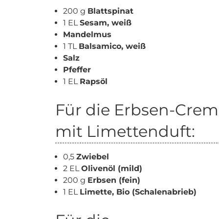
200 g
Blattspinat
1 EL
Sesam, weiß
Mandelmus
1 TL
Balsamico, weiß
Salz
Pfeffer
1 EL
Rapsöl
Für die Erbsen-Cre
mit Limettenduft:
0,5
Zwiebel
2 EL
Olivenöl (mild)
200 g
Erbsen (fein)
1 EL
Limette, Bio (Schalenabrieb)