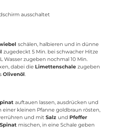
ldschirm ausschaltet
wiebel
schälen, halbieren und in dünne
öl
zugedeckt 5 Min. bei schwacher Hitze
L Wasser zugeben nochmal 10 Min.
xen, dabei die
Limettenschale
zugeben
es
Olivenöl
.
pinat
auftauen lassen, ausdrücken und
n einer kleinen Pfanne goldbraun rösten,
verrühren und mit
Salz
und
Pfeffer
Spinat
mischen, in eine Schale geben