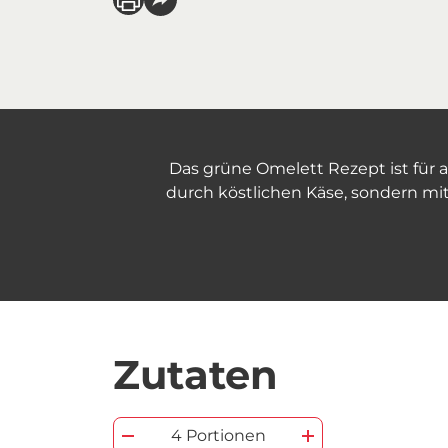
Das grüne Omelett Rezept ist für a
durch köstlichen Käse, sondern mi
Zutaten
4 Portionen