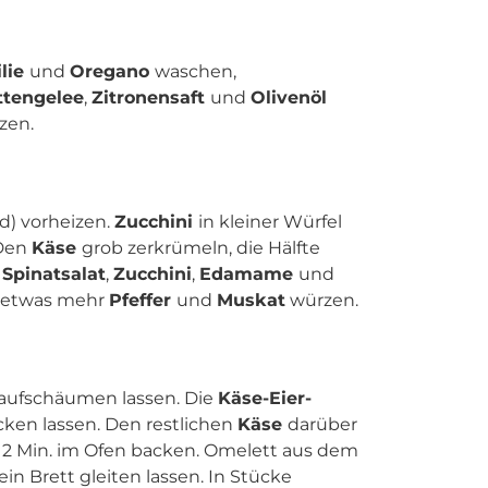
ilie
und
Oregano
waschen,
ttengelee
,
Zitronensaft
und
Olivenöl
zen.
d) vorheizen.
Zucchini
in kleiner Würfel
 Den
Käse
grob zerkrümeln, die Hälfte
,
Spinatsalat
,
Zucchini
,
Edamame
und
 etwas mehr
Pfeffer
und
Muskat
würzen.
 aufschäumen lassen. Die
Käse-Eier-
ken lassen. Den restlichen
Käse
darüber
-12 Min. im Ofen backen. Omelett aus dem
n Brett gleiten lassen. In Stücke