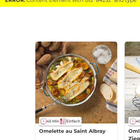
ERROR:
Content Element with uid "84232" and type "h
45 Min.
Einfach
40
Omelette au Saint Albray
Oml
Zie